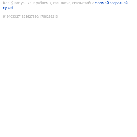
Калі ў вас узніклі праблемы, калі ласка, скарыстайце
формай зваротнай
сувязі
9194033271821627880
:
1786269213