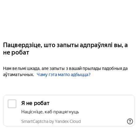
Пацвердзіце, што запыты адпраўлялі вы, а
не робат
Нам вельмі шкада, але запыты з вашай прылады падобныя да
аўтаматычных.
Чаму гэта магло адбыцца?
Я не робат
Націсніце, каб працягнуць
SmartCaptcha by Yandex Cloud