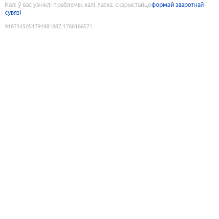
Калі ў вас узніклі праблемы, калі ласка, скарыстайце
формай зваротнай
сувязі
9187145051791981887
:
1786166571