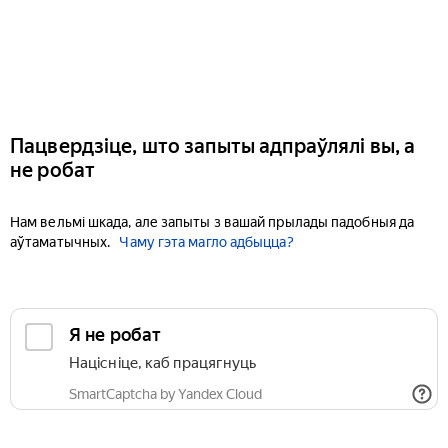
Пацвердзіце, што запыты адпраўлялі вы, а
не робат
Нам вельмі шкада, але запыты з вашай прылады падобныя да
аўтаматычных.
Чаму гэта магло адбыцца?
Я не робат
Націсніце, каб працягнуць
SmartCaptcha by Yandex Cloud