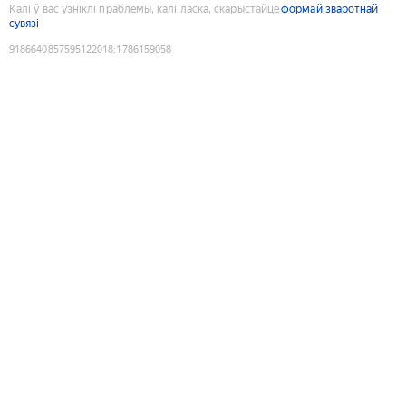
Калі ў вас узніклі праблемы, калі ласка, скарыстайце
формай зваротнай
сувязі
9186640857595122018
:
1786159058