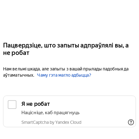
Пацвердзіце, што запыты адпраўлялі вы, а
не робат
Нам вельмі шкада, але запыты з вашай прылады падобныя да
аўтаматычных.
Чаму гэта магло адбыцца?
Я не робат
Націсніце, каб працягнуць
SmartCaptcha by Yandex Cloud