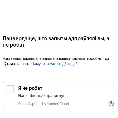
Пацвердзіце, што запыты адпраўлялі вы, а
не робат
Нам вельмі шкада, але запыты з вашай прылады падобныя да
аўтаматычных.
Чаму гэта магло адбыцца?
Я не робат
Націсніце, каб працягнуць
SmartCaptcha by Yandex Cloud