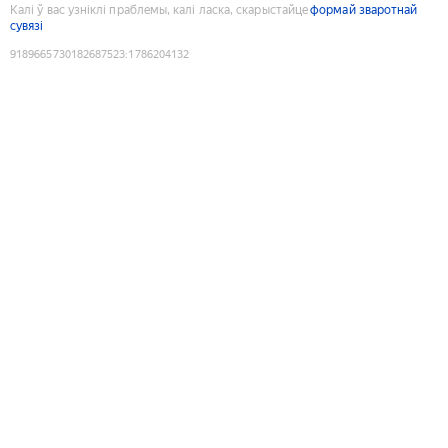
Калі ў вас узніклі праблемы, калі ласка, скарыстайце
формай зваротнай
сувязі
9189665730182687523
:
1786204132