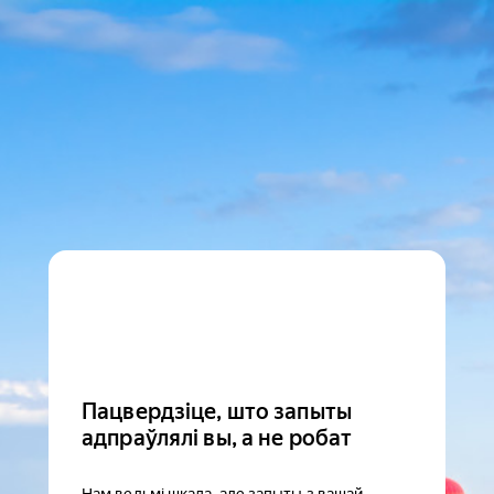
Пацвердзіце, што запыты
адпраўлялі вы, а не робат