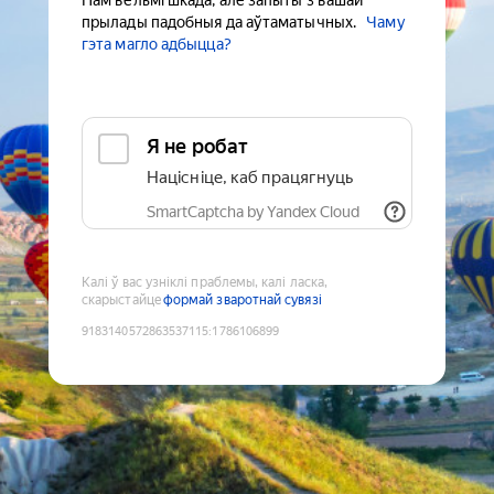
Нам вельмі шкада, але запыты з вашай
прылады падобныя да аўтаматычных.
Чаму
гэта магло адбыцца?
Я не робат
Націсніце, каб працягнуць
SmartCaptcha by Yandex Cloud
Калі ў вас узніклі праблемы, калі ласка,
скарыстайце
формай зваротнай сувязі
9183140572863537115
:
1786106899