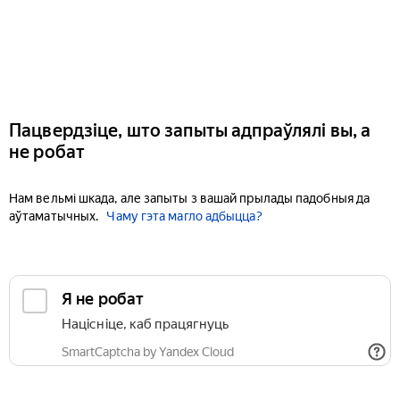
Пацвердзіце, што запыты адпраўлялі вы, а
не робат
Нам вельмі шкада, але запыты з вашай прылады падобныя да
аўтаматычных.
Чаму гэта магло адбыцца?
Я не робат
Націсніце, каб працягнуць
SmartCaptcha by Yandex Cloud