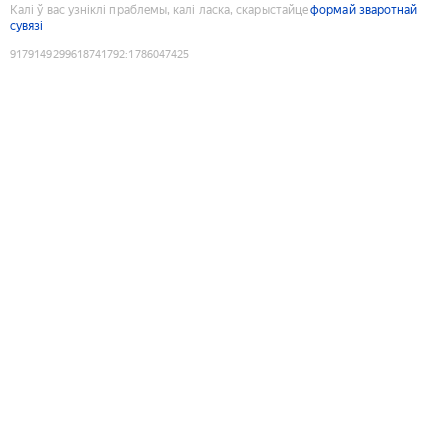
Калі ў вас узніклі праблемы, калі ласка, скарыстайце
формай зваротнай
сувязі
9179149299618741792
:
1786047425