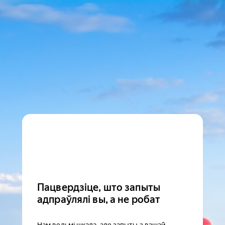
Пацвердзіце, што запыты
адпраўлялі вы, а не робат