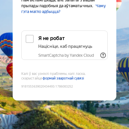
Нам вельмі шкада, але запыты з вашай
прылады падобныя да аўтаматычных.
Чаму
гэта магло адбыцца?
Я не робат
Націсніце, каб працягнуць
SmartCaptcha by Yandex Cloud
Калі ў вас узніклі праблемы, калі ласка,
скарыстайце
формай зваротнай сувязі
9181553639020434493
:
1786083252