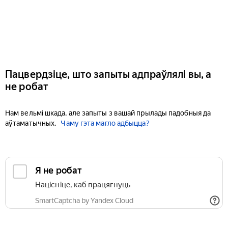
Пацвердзіце, што запыты адпраўлялі вы, а
не робат
Нам вельмі шкада, але запыты з вашай прылады падобныя да
аўтаматычных.
Чаму гэта магло адбыцца?
Я не робат
Націсніце, каб працягнуць
SmartCaptcha by Yandex Cloud