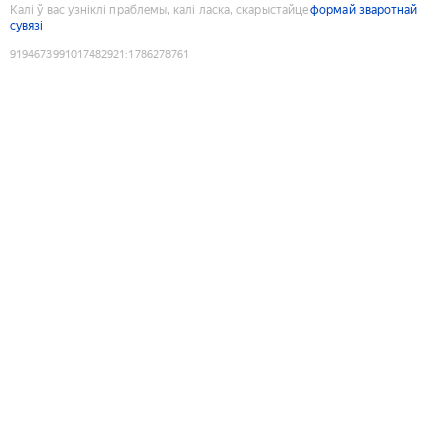
Калі ў вас узніклі праблемы, калі ласка, скарыстайце
формай зваротнай
сувязі
9194673991017482921
:
1786278761