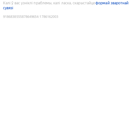
Калі ў вас узніклі праблемы, калі ласка, скарыстайце
формай зваротнай
сувязі
9186838555878649654
:
1786162003