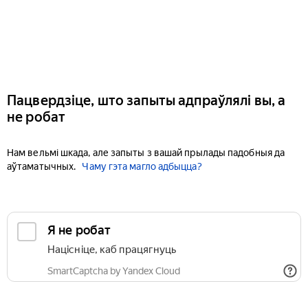
Пацвердзіце, што запыты адпраўлялі вы, а
не робат
Нам вельмі шкада, але запыты з вашай прылады падобныя да
аўтаматычных.
Чаму гэта магло адбыцца?
Я не робат
Націсніце, каб працягнуць
SmartCaptcha by Yandex Cloud