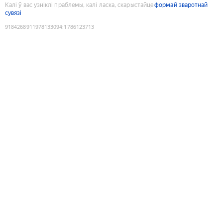
Калі ў вас узніклі праблемы, калі ласка, скарыстайце
формай зваротнай
сувязі
9184268911978133094
:
1786123713