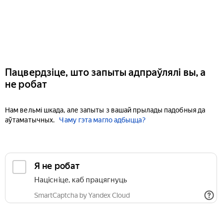
Пацвердзіце, што запыты адпраўлялі вы, а
не робат
Нам вельмі шкада, але запыты з вашай прылады падобныя да
аўтаматычных.
Чаму гэта магло адбыцца?
Я не робат
Націсніце, каб працягнуць
SmartCaptcha by Yandex Cloud