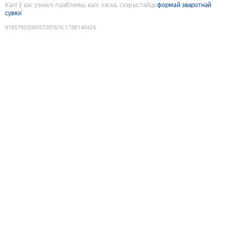
Калі ў вас узніклі праблемы, калі ласка, скарыстайце
формай зваротнай
сувязі
9185793006557397676
:
1786146424