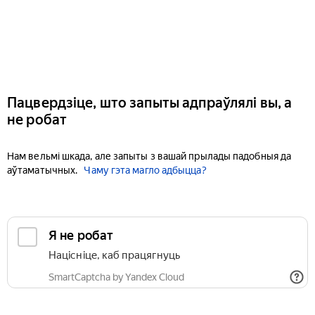
Пацвердзіце, што запыты адпраўлялі вы, а
не робат
Нам вельмі шкада, але запыты з вашай прылады падобныя да
аўтаматычных.
Чаму гэта магло адбыцца?
Я не робат
Націсніце, каб працягнуць
SmartCaptcha by Yandex Cloud