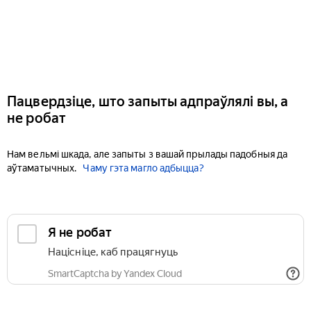
Пацвердзіце, што запыты адпраўлялі вы, а
не робат
Нам вельмі шкада, але запыты з вашай прылады падобныя да
аўтаматычных.
Чаму гэта магло адбыцца?
Я не робат
Націсніце, каб працягнуць
SmartCaptcha by Yandex Cloud