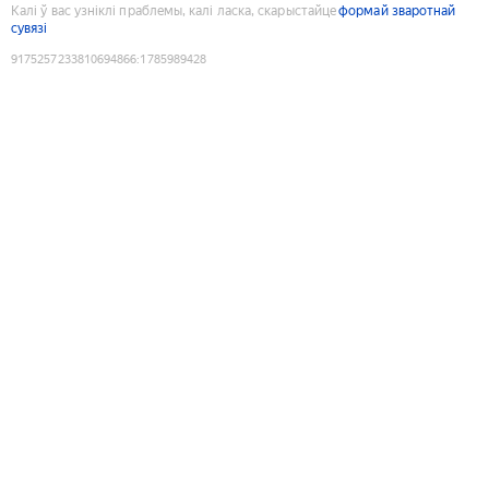
Калі ў вас узніклі праблемы, калі ласка, скарыстайце
формай зваротнай
сувязі
9175257233810694866
:
1785989428