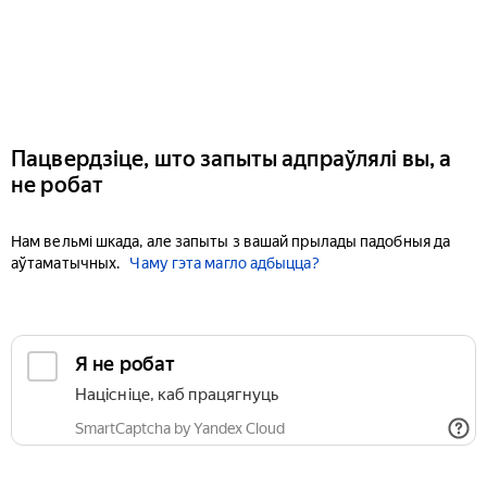
Пацвердзіце, што запыты адпраўлялі вы, а
не робат
Нам вельмі шкада, але запыты з вашай прылады падобныя да
аўтаматычных.
Чаму гэта магло адбыцца?
Я не робат
Націсніце, каб працягнуць
SmartCaptcha by Yandex Cloud