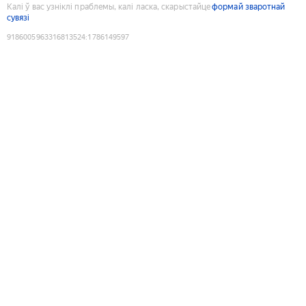
Калі ў вас узніклі праблемы, калі ласка, скарыстайце
формай зваротнай
сувязі
9186005963316813524
:
1786149597