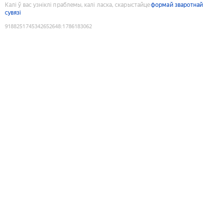
Калі ў вас узніклі праблемы, калі ласка, скарыстайце
формай зваротнай
сувязі
9188251745342652648
:
1786183062