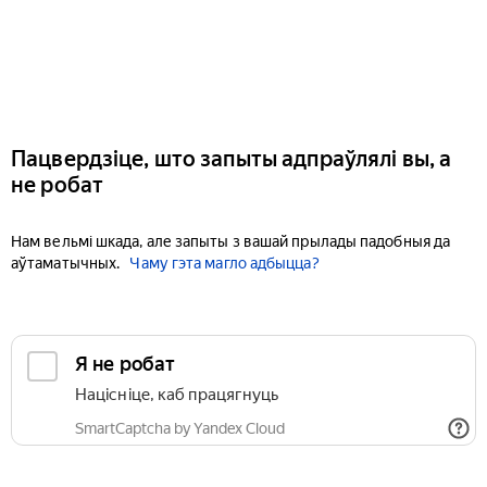
Пацвердзіце, што запыты адпраўлялі вы, а
не робат
Нам вельмі шкада, але запыты з вашай прылады падобныя да
аўтаматычных.
Чаму гэта магло адбыцца?
Я не робат
Націсніце, каб працягнуць
SmartCaptcha by Yandex Cloud