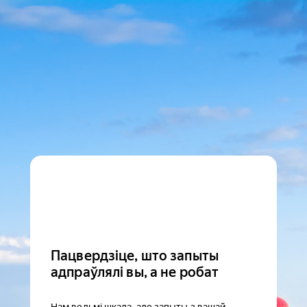
Пацвердзіце, што запыты
адпраўлялі вы, а не робат