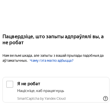
Пацвердзіце, што запыты адпраўлялі вы, а
не робат
Нам вельмі шкада, але запыты з вашай прылады падобныя да
аўтаматычных.
Чаму гэта магло адбыцца?
Я не робат
Націсніце, каб працягнуць
SmartCaptcha by Yandex Cloud