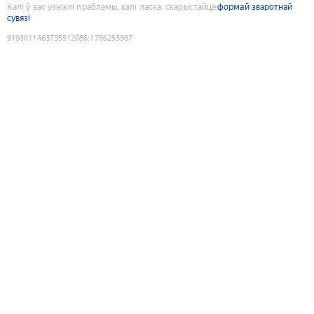
Калі ў вас узніклі праблемы, калі ласка, скарыстайце
формай зваротнай
сувязі
9193011463735512086
:
1786253987