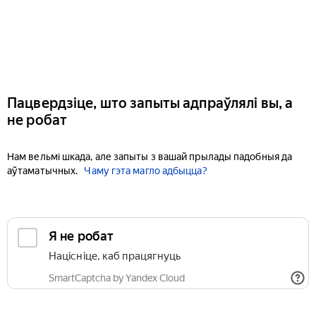
Пацвердзіце, што запыты адпраўлялі вы, а
не робат
Нам вельмі шкада, але запыты з вашай прылады падобныя да
аўтаматычных.
Чаму гэта магло адбыцца?
Я не робат
Націсніце, каб працягнуць
SmartCaptcha by Yandex Cloud