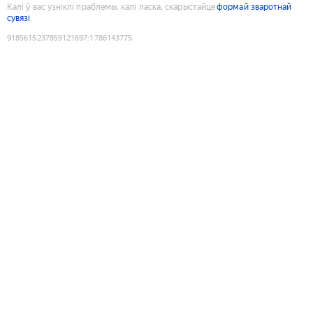
Калі ў вас узніклі праблемы, калі ласка, скарыстайце
формай зваротнай
сувязі
9185615237859121697
:
1786143775