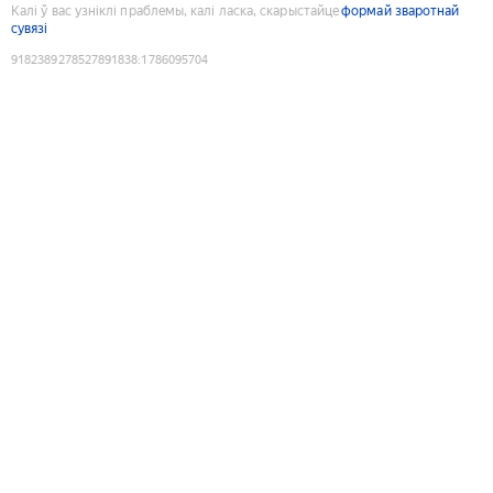
Калі ў вас узніклі праблемы, калі ласка, скарыстайце
формай зваротнай
сувязі
9182389278527891838
:
1786095704