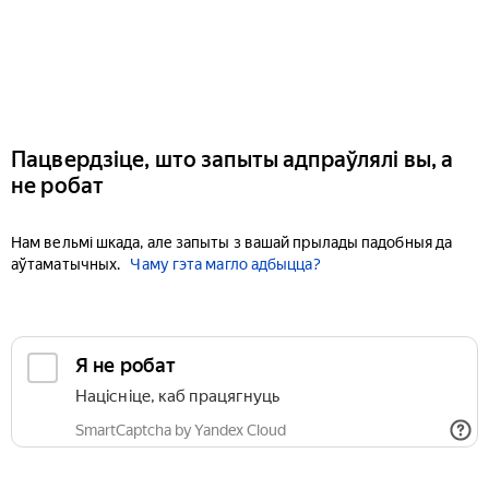
Пацвердзіце, што запыты адпраўлялі вы, а
не робат
Нам вельмі шкада, але запыты з вашай прылады падобныя да
аўтаматычных.
Чаму гэта магло адбыцца?
Я не робат
Націсніце, каб працягнуць
SmartCaptcha by Yandex Cloud