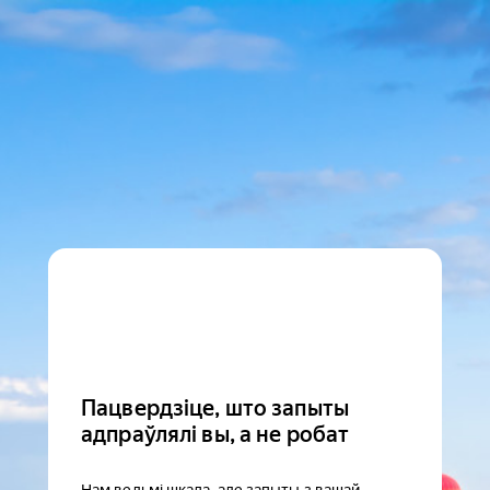
Пацвердзіце, што запыты
адпраўлялі вы, а не робат