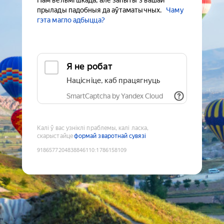
Нам вельмі шкада, але запыты з вашай
прылады падобныя да аўтаматычных.
Чаму
гэта магло адбыцца?
Я не робат
Націсніце, каб працягнуць
SmartCaptcha by Yandex Cloud
Калі ў вас узніклі праблемы, калі ласка,
скарыстайце
формай зваротнай сувязі
9186577204838846110
:
1786158109