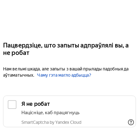
Пацвердзіце, што запыты адпраўлялі вы, а
не робат
Нам вельмі шкада, але запыты з вашай прылады падобныя да
аўтаматычных.
Чаму гэта магло адбыцца?
Я не робат
Націсніце, каб працягнуць
SmartCaptcha by Yandex Cloud