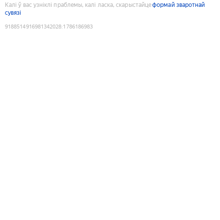
Калі ў вас узніклі праблемы, калі ласка, скарыстайце
формай зваротнай
сувязі
9188514916981342028
:
1786186983