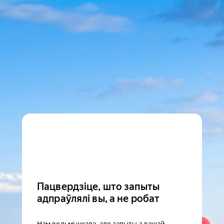
Пацвердзіце, што запыты
адпраўлялі вы, а не робат