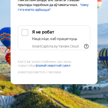
Нам вельмі шкада, але запыты з вашай
прылады падобныя да аўтаматычных.
Чаму
гэта магло адбыцца?
Я не робат
Націсніце, каб працягнуць
SmartCaptcha by Yandex Cloud
Калі ў вас узніклі праблемы, калі ласка,
скарыстайце
формай зваротнай сувязі
9188972929138977915
:
1786193808