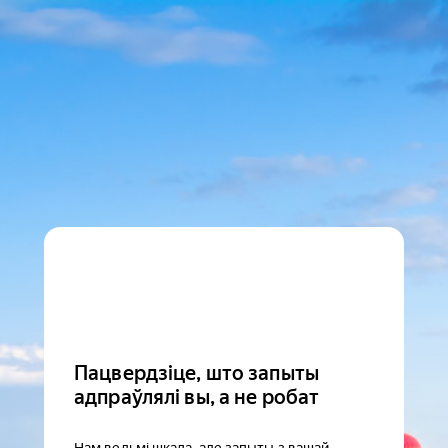
Пацвердзіце, што запыты
адпраўлялі вы, а не робат