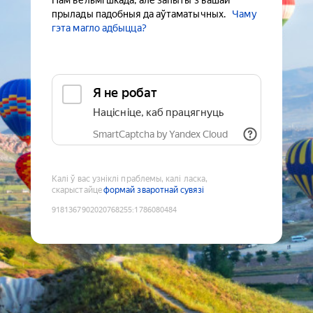
Нам вельмі шкада, але запыты з вашай
прылады падобныя да аўтаматычных.
Чаму
гэта магло адбыцца?
Я не робат
Націсніце, каб працягнуць
SmartCaptcha by Yandex Cloud
Калі ў вас узніклі праблемы, калі ласка,
скарыстайце
формай зваротнай сувязі
9181367902020768255
:
1786080484