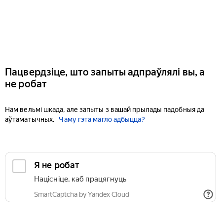
Пацвердзіце, што запыты адпраўлялі вы, а
не робат
Нам вельмі шкада, але запыты з вашай прылады падобныя да
аўтаматычных.
Чаму гэта магло адбыцца?
Я не робат
Націсніце, каб працягнуць
SmartCaptcha by Yandex Cloud