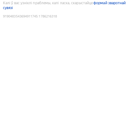
Калі ў вас узніклі праблемы, калі ласка, скарыстайце
формай зваротнай
сувязі
9190483543694911745
:
1786216318