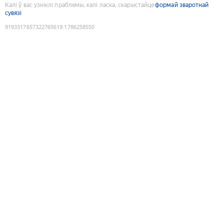
Калі ў вас узніклі праблемы, калі ласка, скарыстайце
формай зваротнай
сувязі
9193317657322765619
:
1786258550