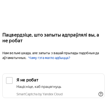
Пацвердзіце, што запыты адпраўлялі вы, а
не робат
Нам вельмі шкада, але запыты з вашай прылады падобныя да
аўтаматычных.
Чаму гэта магло адбыцца?
Я не робат
Націсніце, каб працягнуць
SmartCaptcha by Yandex Cloud