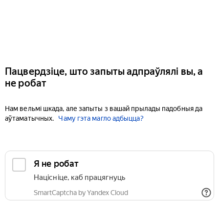
Пацвердзіце, што запыты адпраўлялі вы, а
не робат
Нам вельмі шкада, але запыты з вашай прылады падобныя да
аўтаматычных.
Чаму гэта магло адбыцца?
Я не робат
Націсніце, каб працягнуць
SmartCaptcha by Yandex Cloud