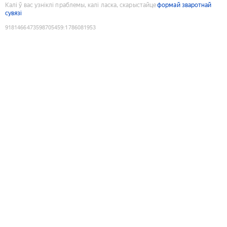
Калі ў вас узніклі праблемы, калі ласка, скарыстайце
формай зваротнай
сувязі
9181466473598705459
:
1786081953