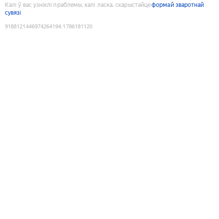
Калі ў вас узніклі праблемы, калі ласка, скарыстайце
формай зваротнай
сувязі
9188121446974264194
:
1786181120