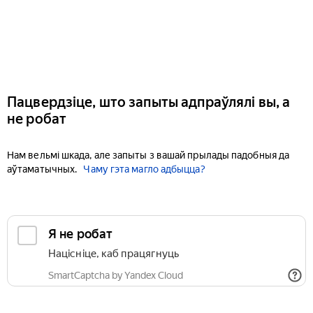
Пацвердзіце, што запыты адпраўлялі вы, а
не робат
Нам вельмі шкада, але запыты з вашай прылады падобныя да
аўтаматычных.
Чаму гэта магло адбыцца?
Я не робат
Націсніце, каб працягнуць
SmartCaptcha by Yandex Cloud