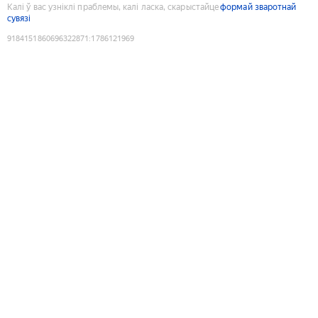
Калі ў вас узніклі праблемы, калі ласка, скарыстайце
формай зваротнай
сувязі
9184151860696322871
:
1786121969