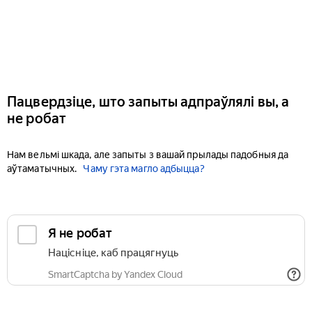
Пацвердзіце, што запыты адпраўлялі вы, а
не робат
Нам вельмі шкада, але запыты з вашай прылады падобныя да
аўтаматычных.
Чаму гэта магло адбыцца?
Я не робат
Націсніце, каб працягнуць
SmartCaptcha by Yandex Cloud