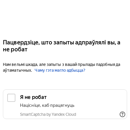
Пацвердзіце, што запыты адпраўлялі вы, а
не робат
Нам вельмі шкада, але запыты з вашай прылады падобныя да
аўтаматычных.
Чаму гэта магло адбыцца?
Я не робат
Націсніце, каб працягнуць
SmartCaptcha by Yandex Cloud