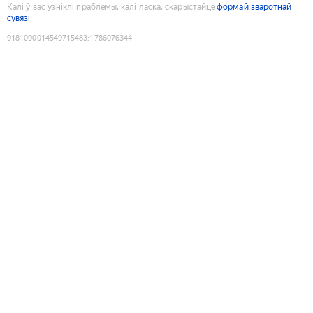
Калі ў вас узніклі праблемы, калі ласка, скарыстайце
формай зваротнай
сувязі
9181090014549715483
:
1786076344