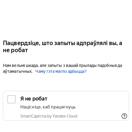
Пацвердзіце, што запыты адпраўлялі вы, а
не робат
Нам вельмі шкада, але запыты з вашай прылады падобныя да
аўтаматычных.
Чаму гэта магло адбыцца?
Я не робат
Націсніце, каб працягнуць
SmartCaptcha by Yandex Cloud