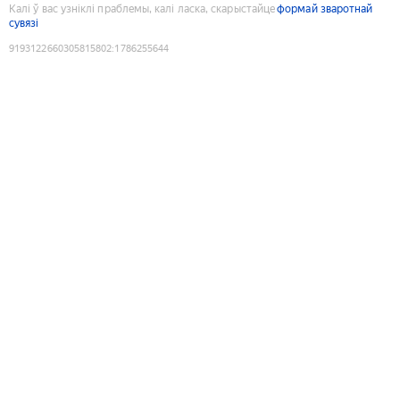
Калі ў вас узніклі праблемы, калі ласка, скарыстайце
формай зваротнай
сувязі
9193122660305815802
:
1786255644