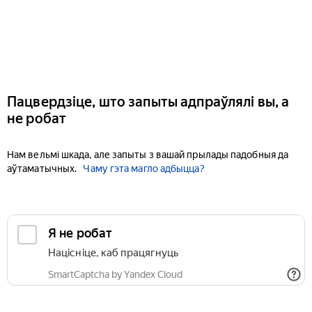
Пацвердзіце, што запыты адпраўлялі вы, а
не робат
Нам вельмі шкада, але запыты з вашай прылады падобныя да
аўтаматычных.
Чаму гэта магло адбыцца?
Я не робат
Націсніце, каб працягнуць
SmartCaptcha by Yandex Cloud