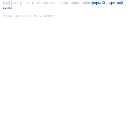
Калі ў вас узніклі праблемы, калі ласка, скарыстайце
формай зваротнай
сувязі
9175618462369516975
:
1785994811