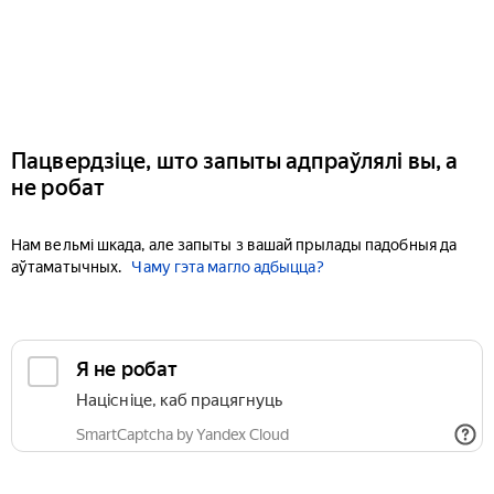
Пацвердзіце, што запыты адпраўлялі вы, а
не робат
Нам вельмі шкада, але запыты з вашай прылады падобныя да
аўтаматычных.
Чаму гэта магло адбыцца?
Я не робат
Націсніце, каб працягнуць
SmartCaptcha by Yandex Cloud