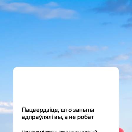
Пацвердзіце, што запыты
адпраўлялі вы, а не робат