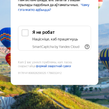
Нам вельмі шкада, але запыты з вашай
прылады падобныя да аўтаматычных.
Чаму
гэта магло адбыцца?
Я не робат
Націсніце, каб працягнуць
SmartCaptcha by Yandex Cloud
Калі ў вас узніклі праблемы, калі ласка,
скарыстайце
формай зваротнай сувязі
9178141806928258325
:
1786032412