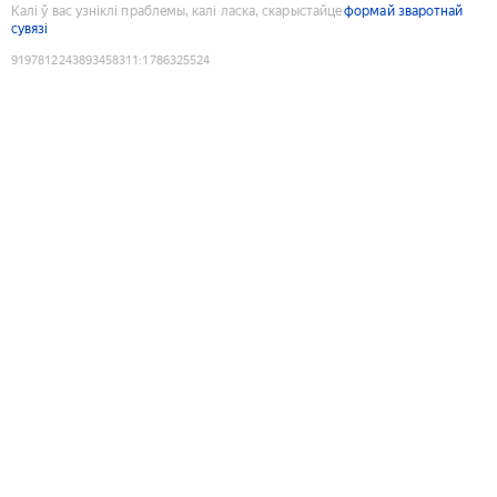
Калі ў вас узніклі праблемы, калі ласка, скарыстайце
формай зваротнай
сувязі
9197812243893458311
:
1786325524