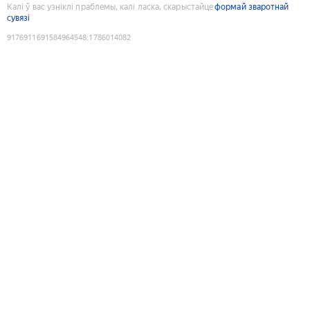
Калі ў вас узніклі праблемы, калі ласка, скарыстайце
формай зваротнай
сувязі
9176911691584964548
:
1786014082