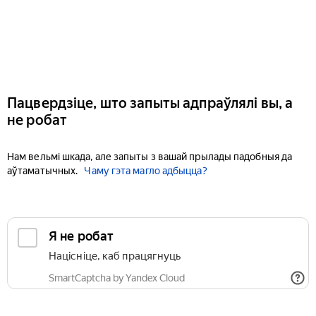
Пацвердзіце, што запыты адпраўлялі вы, а
не робат
Нам вельмі шкада, але запыты з вашай прылады падобныя да
аўтаматычных.
Чаму гэта магло адбыцца?
Я не робат
Націсніце, каб працягнуць
SmartCaptcha by Yandex Cloud