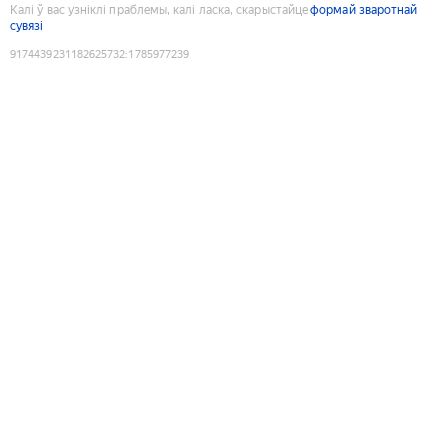
Калі ў вас узніклі праблемы, калі ласка, скарыстайце
формай зваротнай
сувязі
9174439231182625732
:
1785977239