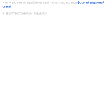
Калі ў вас узніклі праблемы, калі ласка, скарыстайце
формай зваротнай
сувязі
9195007765070930731
:
1786283734