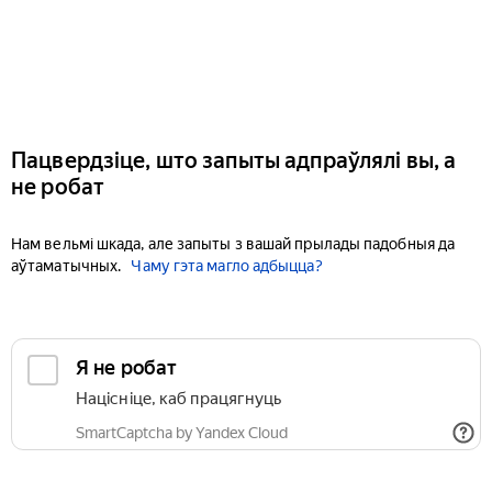
Пацвердзіце, што запыты адпраўлялі вы, а
не робат
Нам вельмі шкада, але запыты з вашай прылады падобныя да
аўтаматычных.
Чаму гэта магло адбыцца?
Я не робат
Націсніце, каб працягнуць
SmartCaptcha by Yandex Cloud