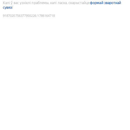
Калі ў вас узніклі праблемы, калі ласка, скарыстайце
формай зваротнай
сувязі
9187020756377950226
:
1786164718