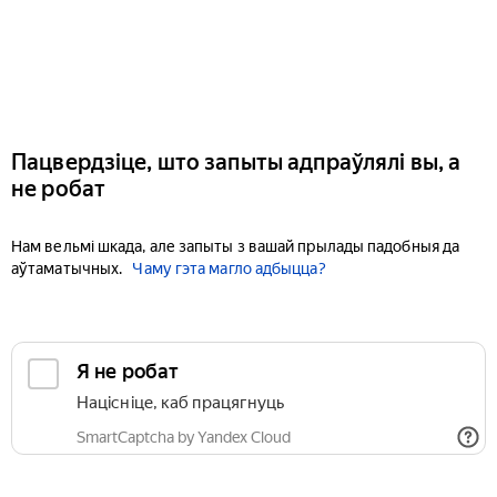
Пацвердзіце, што запыты адпраўлялі вы, а
не робат
Нам вельмі шкада, але запыты з вашай прылады падобныя да
аўтаматычных.
Чаму гэта магло адбыцца?
Я не робат
Націсніце, каб працягнуць
SmartCaptcha by Yandex Cloud