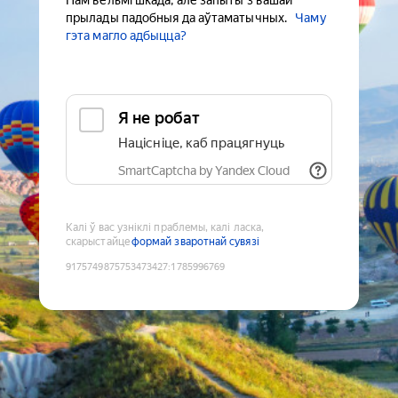
Нам вельмі шкада, але запыты з вашай
прылады падобныя да аўтаматычных.
Чаму
гэта магло адбыцца?
Я не робат
Націсніце, каб працягнуць
SmartCaptcha by Yandex Cloud
Калі ў вас узніклі праблемы, калі ласка,
скарыстайце
формай зваротнай сувязі
9175749875753473427
:
1785996769