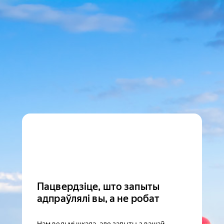
Пацвердзіце, што запыты
адпраўлялі вы, а не робат