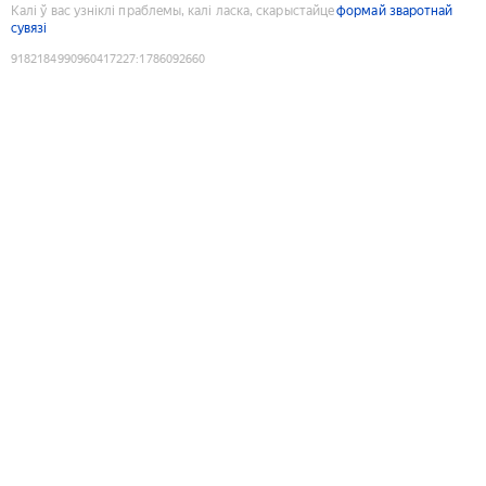
Калі ў вас узніклі праблемы, калі ласка, скарыстайце
формай зваротнай
сувязі
9182184990960417227
:
1786092660