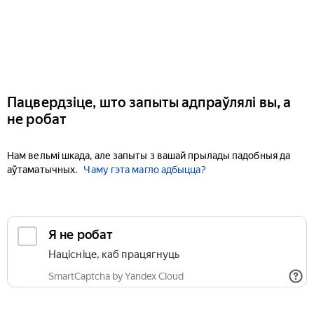
Пацвердзіце, што запыты адпраўлялі вы, а
не робат
Нам вельмі шкада, але запыты з вашай прылады падобныя да
аўтаматычных.
Чаму гэта магло адбыцца?
Я не робат
Націсніце, каб працягнуць
SmartCaptcha by Yandex Cloud