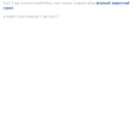
Калі ў вас узніклі праблемы, калі ласка, скарыстайце
формай зваротнай
сувязі
9184967143937846938
:
1786134117