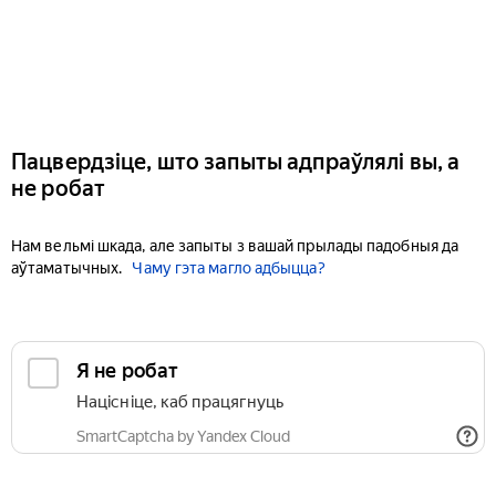
Пацвердзіце, што запыты адпраўлялі вы, а
не робат
Нам вельмі шкада, але запыты з вашай прылады падобныя да
аўтаматычных.
Чаму гэта магло адбыцца?
Я не робат
Націсніце, каб працягнуць
SmartCaptcha by Yandex Cloud