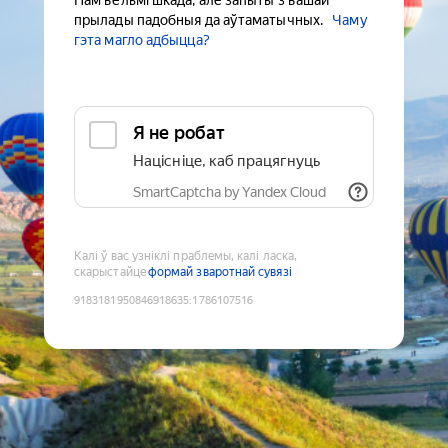
Нам вельмі шкада, але запыты з вашай
прылады падобныя да аўтаматычных.
Чаму
гэта магло адбыцца?
Я не робат
Націсніце, каб працягнуць
SmartCaptcha by Yandex Cloud
Калі ў вас узніклі праблемы, калі ласка,
скарыстайце
формай зваротнай сувязі
9183181950846918635
:
1786107516