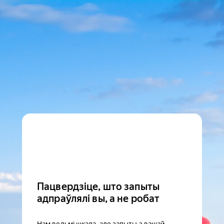
Пацвердзіце, што запыты
адпраўлялі вы, а не робат