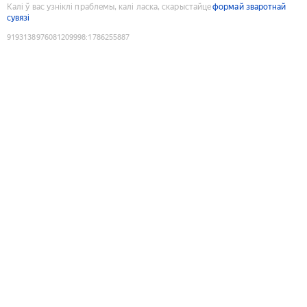
Калі ў вас узніклі праблемы, калі ласка, скарыстайце
формай зваротнай
сувязі
9193138976081209998
:
1786255887