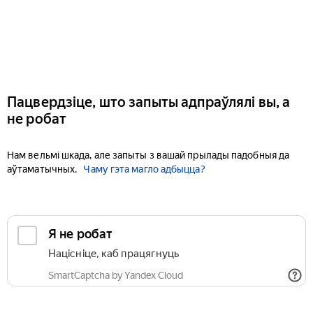
Пацвердзіце, што запыты адпраўлялі вы, а
не робат
Нам вельмі шкада, але запыты з вашай прылады падобныя да
аўтаматычных.
Чаму гэта магло адбыцца?
Я не робат
Націсніце, каб працягнуць
SmartCaptcha by Yandex Cloud