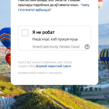
Нам вельмі шкада, але запыты з вашай
прылады падобныя да аўтаматычных.
Чаму
гэта магло адбыцца?
Я не робат
Націсніце, каб працягнуць
SmartCaptcha by Yandex Cloud
Калі ў вас узніклі праблемы, калі ласка,
скарыстайце
формай зваротнай сувязі
9188984208931748832
:
1786193976