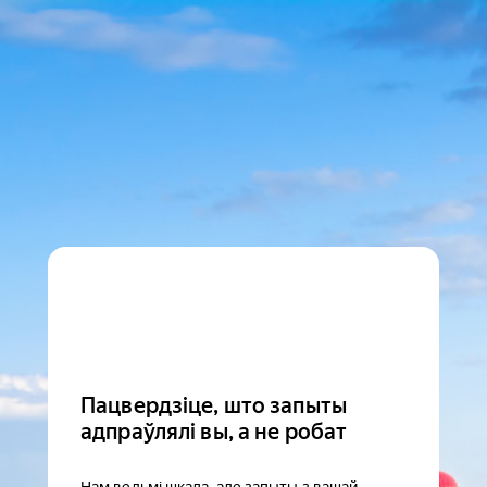
Пацвердзіце, што запыты
адпраўлялі вы, а не робат