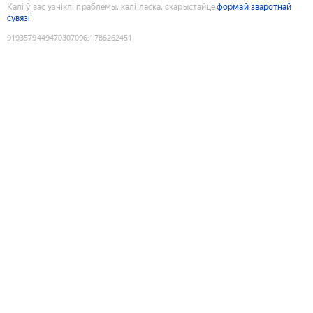
Калі ў вас узніклі праблемы, калі ласка, скарыстайце
формай зваротнай
сувязі
9193579449470307096
:
1786262451