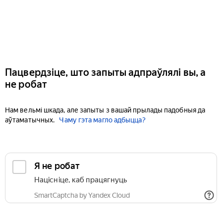
Пацвердзіце, што запыты адпраўлялі вы, а
не робат
Нам вельмі шкада, але запыты з вашай прылады падобныя да
аўтаматычных.
Чаму гэта магло адбыцца?
Я не робат
Націсніце, каб працягнуць
SmartCaptcha by Yandex Cloud