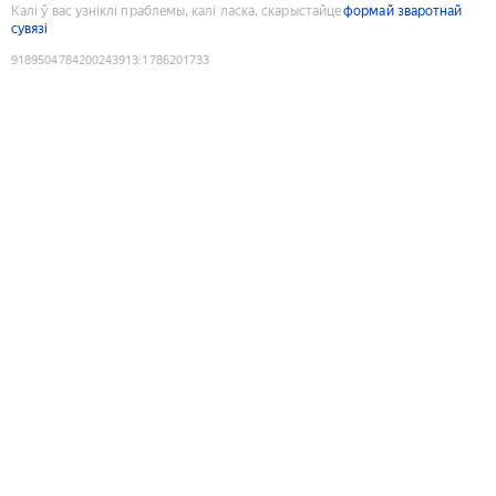
Калі ў вас узніклі праблемы, калі ласка, скарыстайце
формай зваротнай
сувязі
9189504784200243913
:
1786201733