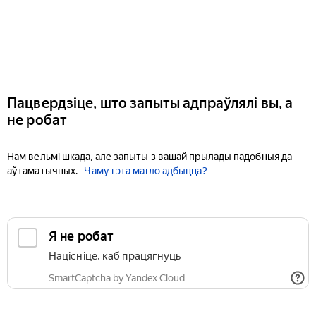
Пацвердзіце, што запыты адпраўлялі вы, а
не робат
Нам вельмі шкада, але запыты з вашай прылады падобныя да
аўтаматычных.
Чаму гэта магло адбыцца?
Я не робат
Націсніце, каб працягнуць
SmartCaptcha by Yandex Cloud