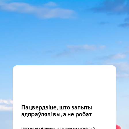
Пацвердзіце, што запыты
адпраўлялі вы, а не робат