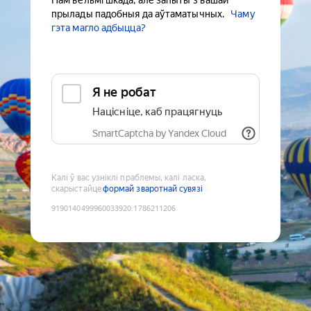
Нам вельмі шкада, але запыты з вашай
прылады падобныя да аўтаматычных.
Чаму
гэта магло адбыцца?
Я не робат
Націсніце, каб працягнуць
SmartCaptcha by Yandex Cloud
Калі ў вас узніклі праблемы, калі ласка,
скарыстайце
формай зваротнай сувязі
9190140499960033920
:
1786211206