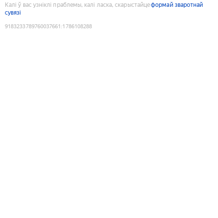
Калі ў вас узніклі праблемы, калі ласка, скарыстайце
формай зваротнай
сувязі
9183233789760037661
:
1786108288