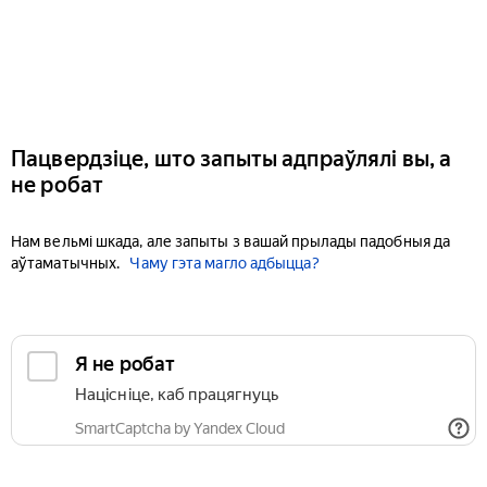
Пацвердзіце, што запыты адпраўлялі вы, а
не робат
Нам вельмі шкада, але запыты з вашай прылады падобныя да
аўтаматычных.
Чаму гэта магло адбыцца?
Я не робат
Націсніце, каб працягнуць
SmartCaptcha by Yandex Cloud