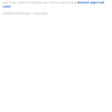
Калі ў вас узніклі праблемы, калі ласка, скарыстайце
формай зваротнай
сувязі
9190958738878432467
:
1786223399