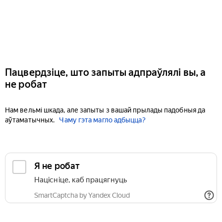
Пацвердзіце, што запыты адпраўлялі вы, а
не робат
Нам вельмі шкада, але запыты з вашай прылады падобныя да
аўтаматычных.
Чаму гэта магло адбыцца?
Я не робат
Націсніце, каб працягнуць
SmartCaptcha by Yandex Cloud