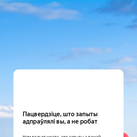
Пацвердзіце, што запыты
адпраўлялі вы, а не робат