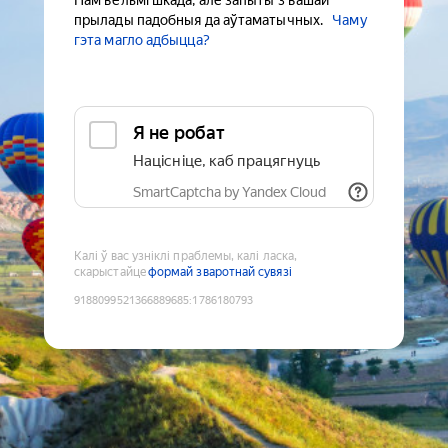
Нам вельмі шкада, але запыты з вашай
прылады падобныя да аўтаматычных.
Чаму
гэта магло адбыцца?
Я не робат
Націсніце, каб працягнуць
SmartCaptcha by Yandex Cloud
Калі ў вас узніклі праблемы, калі ласка,
скарыстайце
формай зваротнай сувязі
9188099521366889685
:
1786180793