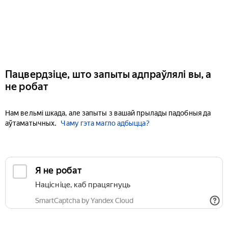
Пацвердзіце, што запыты адпраўлялі вы, а
не робат
Нам вельмі шкада, але запыты з вашай прылады падобныя да
аўтаматычных.
Чаму гэта магло адбыцца?
Я не робат
Націсніце, каб працягнуць
SmartCaptcha by Yandex Cloud