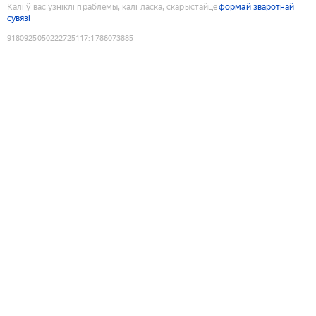
Калі ў вас узніклі праблемы, калі ласка, скарыстайце
формай зваротнай
сувязі
9180925050222725117
:
1786073885